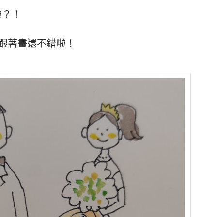
啦？！
跟著畫還不錯啦！