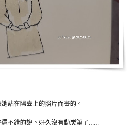
據她站在陽臺上的照片而畫的。
畫還不錯的說。好久沒有動炭筆了……