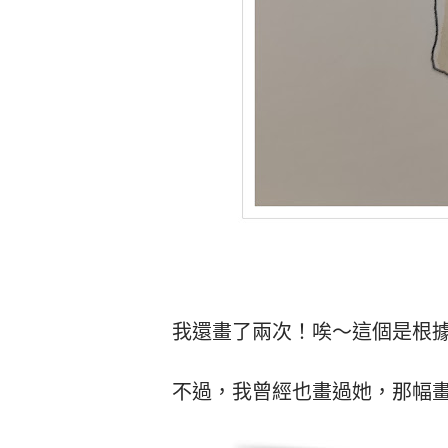
我還畫了兩次！唉～這個是根
不過，我曾經也畫過她，那幅