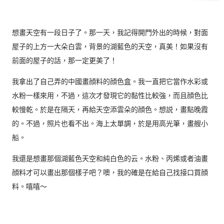
想畫天空有一段日子了。那一天，我記得開門外出的時候，對面
屋子的上方一大朵白雲，背景的湖藍色的天空，真美！如果沒有
前面的屋子的話，那一定更美了！
我拿出了自己弄的中國畫顔料的顔色盒。我一直把它當作水彩或
水粉一樣來用，不過，這次才發現它的黏性比較強，而且顔色比
較慢乾。於是在隔天，再給天空添雲朵的顔色。想説，畫點晚霞
的。不過，照片也看不出。海上太單調，於是用高光筆，畫艘小
船。
我還是想畫那個湖藍色天空和純白色的云。水粉、丙烯或者油畫
顔料才可以畫出那個樣子吧？噢，我的確是在給自己找接口買顔
料。嘻嘻～