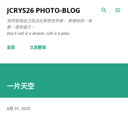
跳至主要內容
JCRYS26 PHOTO-BLOG
突然發現自己就活在夢想世界裡， 那裡有詩、有
歌，還有遠方。
Don't call it a dream, call it a plan.
首頁
文具整理
一片天空
6月 01, 2025