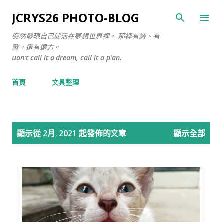
跳至主要內容
JCRYS26 PHOTO-BLOG
突然發現自己就活在夢想世界裡， 那裡有詩、有
歌，還有遠方。
Don't call it a dream, call it a plan.
首頁
文具整理
文
顯示從 2月, 2021 起發佈的文章
顯示全部
章