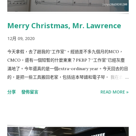
Merry Christmas, Mr. Lawrence
12月 09, 2020
今天拿假，去了趟我的“工作室”。經過差不多九個月的MCO，
CMCO，還有一個短暫的什麼東東？PKBP？“工作室”已經灰塵
滿地了。今年還真的是一個extra-ordinary year。今天回去的目
的，是把一些工具搬回老家，包括這本琴譜和電子琴。 我在去年
年底吧？開始練這首歌。不是因為它“簡單”，其實對我來說，這
分享
發佈留言
READ MORE »
挺難的。一些鋼琴符號是我在廿多年前在樂理裡認識的，沒有實
習過，也沒人教過。這本樂譜是我在2015年去東京的時候買的。
隨琴譜贈送一張CD，內容是這些樂譜的鋼琴演奏。聽了許久，就
是被這曲子深深吸引著，於是挑了它來練。MCO前，還停留在這
一頁。今天，只能重複練第一行⋯⋯ 也在YouTube裡搜了關於這