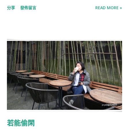
己所有的照片裏挑選出來，弄成一冊。看著那些照片方發現，其
分享
發佈留言
READ MORE »
實當時和友人同行的時間也挺少的。大部分時間是自己一個人
逛。 這張照片原想放進那照片冊裏，不過……照片太多，需要做
寫割捨。於是，就把它放來我的部落格吧！ 這是在上海的1933老
場坊那裏。前些日子，在電視看到【極限挑戰】在這個地方進
行，我想起這奇怪格局的建築。 話説回來，這張照片也沒怎麽突
出1933老場坊的奇特，只不過，我還真的喜歡這張光和影打造出
來的感覺。^^
若能偷閑