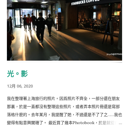
「Merry Christmas, Mr. Lawrence」。原來是來自一部戰爭
片，看了一點片尾。覺得很納悶，這麼優美的曲子，這麼奇特的
名字，竟然和戰爭有關。:P 話說回來，這房間從儲存室，抽出小
空間變成我的工作的地方，然後再整理出一個地方給我可以不用
移動電腦來寫手帳或畫畫。現在，可以把電子琴放進來，覺得好
有成就感啊！不過，這麼一來，原本有了空間的儲存室，瞬間又
變回了儲存室的樣子了。
光。影
12月 06, 2020
我在整理著上海旅行的照片。因爲照片不齊全，一部分還在朋友
那裏，於是一直都沒有整理這些照片，或者弄本照片冊還是寫部
落格什麽的。去年某月，我提醒了她，不過還是不了了之……我也
變得有點意興闌珊了。 最近買了幾本Photobook，於是就從自