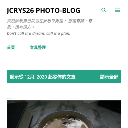
跳至主要內容
JCRYS26 PHOTO-BLOG
突然發現自己就活在夢想世界裡， 那裡有詩、有
歌，還有遠方。
Don't call it a dream, call it a plan.
首頁
文具整理
文
顯示從 12月, 2020 起發佈的文章
顯示全部
章