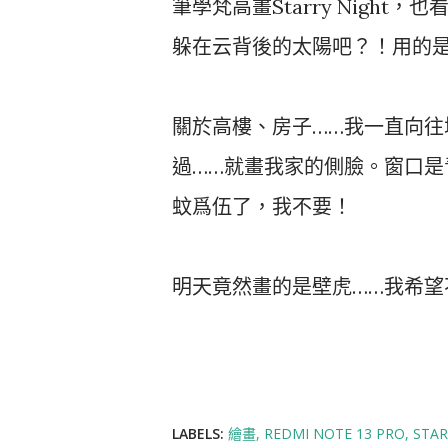
筆學梵高畫Starry Nigh
躲在云背後的太陽吧？！用的
關於高樓、房子……我一直向
過……就畫我家的側臉。窗口
蚊爲伍了，我不要！
明天竟然畫的是壁虎……我希望
LABELS:
繪畫
REDMI NOTE 13 PRO
STA