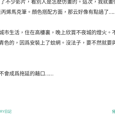
t，也看了不少影片，看別人是怎麽仿畫的。這次，我就畫
是丙烯馬克筆。顔色搭配方面，那云好像有點過了…
往城市生活，住在高樓裏，晚上欣賞不夜城的燈火。
是青色的，因爲安裝上了蚊網。沒法子，要不然就要
不會成爲拖延的藉口……
RRY日記