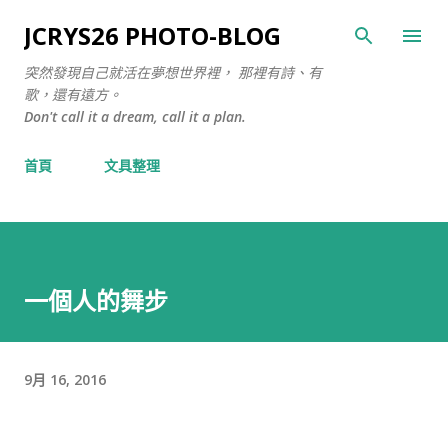
跳至主要內容
JCRYS26 PHOTO-BLOG
突然發現自己就活在夢想世界裡， 那裡有詩、有
歌，還有遠方。
Don't call it a dream, call it a plan.
首頁
文具整理
一個人的舞步
9月 16, 2016