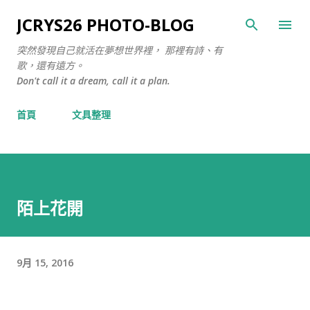
跳至主要內容
JCRYS26 PHOTO-BLOG
突然發現自己就活在夢想世界裡， 那裡有詩、有
歌，還有遠方。
Don't call it a dream, call it a plan.
首頁
文具整理
陌上花開
9月 15, 2016