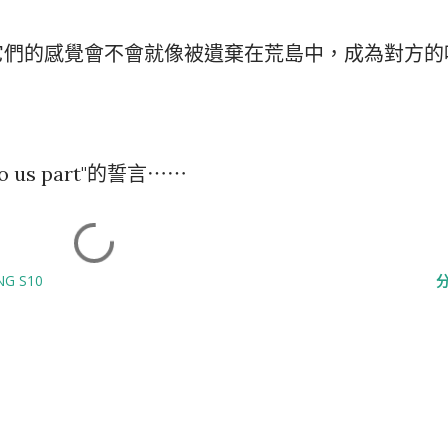
它們的感覺會不會就像被遺棄在荒島中，成為對方的
o us part"的誓言⋯⋯
G S10