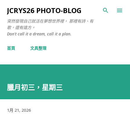
跳至主要內容
JCRYS26 PHOTO-BLOG
突然發現自己就活在夢想世界裡， 那裡有詩、有
歌，還有遠方。
Don't call it a dream, call it a plan.
首頁
文具整理
臘月初三，星期三
1月 21, 2026