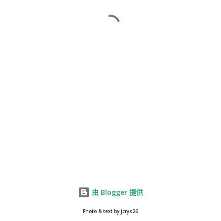
由 Blogger 提供
Photo & text by jcrys26