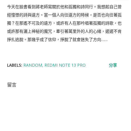
今天在臉書看到蔣老師寫關於他和孤獨和詩同行。我想起自己曾
經憧憬的詩與遠方。當一個人向往遠方的時候，是否也向往著孤
獨？在那遙不可及的遠方，或許有人在那吟唱著孤獨的詩歌，也
或許那有灑上神秘的魔咒，牽引著萬里外的人的心緒，遲遲不肯
掙扎逃脫。那幾乎成了信仰，掙脫了就會迷失了方向……
LABELS:
RANDOM
REDMI NOTE 13 PRO
分享
留言