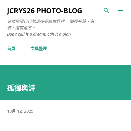
跳至主要內容
JCRYS26 PHOTO-BLOG
突然發現自己就活在夢想世界裡， 那裡有詩、有
歌，還有遠方。
Don't call it a dream, call it a plan.
首頁
文具整理
孤獨與詩
10月 12, 2025