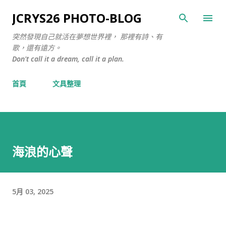
跳至主要內容
JCRYS26 PHOTO-BLOG
突然發現自己就活在夢想世界裡， 那裡有詩、有
歌，還有遠方。
Don't call it a dream, call it a plan.
首頁
文具整理
海浪的心聲
5月 03, 2025