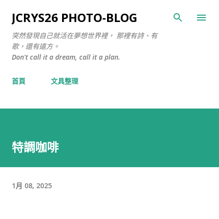
跳至主要內容
JCRYS26 PHOTO-BLOG
突然發現自己就活在夢想世界裡， 那裡有詩、有
歌，還有遠方。
Don't call it a dream, call it a plan.
首頁
文具整理
特調咖啡
1月 08, 2025