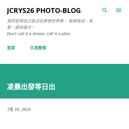
跳至主要內容
JCRYS26 PHOTO-BLOG
突然發現自己就活在夢想世界裡， 那裡有詩、有
歌，還有遠方。
Don't call it a dream, call it a plan.
首頁
文具整理
凌晨出發等日出
7月 29, 2024