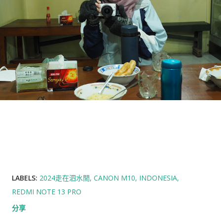
LABELS:
2024走在泗水閒
CANON M10
INDONESIA
REDMI NOTE 13 PRO
分享