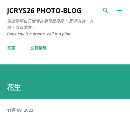
跳至主要內容
JCRYS26 PHOTO-BLOG
突然發現自己就活在夢想世界裡， 那裡有詩、有
歌，還有遠方。
Don't call it a dream, call it a plan.
首頁
文具整理
花生
11月 09, 2023