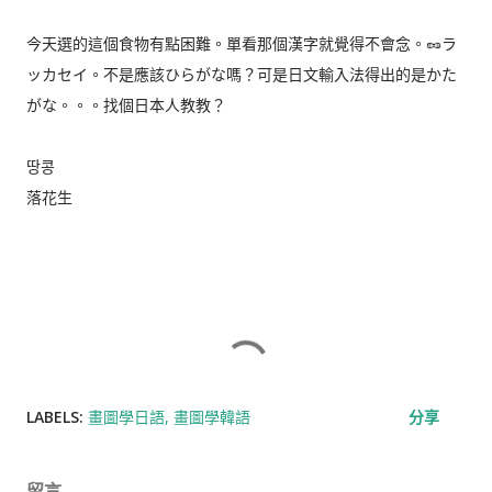
今天選的這個食物有點困難。單看那個漢字就覺得不會念。🥜ラ
ッカセイ。不是應該ひらがな嗎？可是日文輸入法得出的是かた
がな。。。找個日本人教教？
땅콩
落花生
LABELS:
畫圖學日語
畫圖學韓語
分享
留言