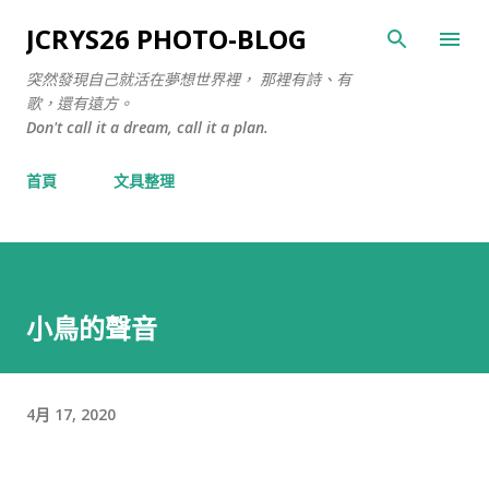
跳至主要內容
JCRYS26 PHOTO-BLOG
突然發現自己就活在夢想世界裡， 那裡有詩、有
歌，還有遠方。
Don't call it a dream, call it a plan.
首頁
文具整理
小鳥的聲音
4月 17, 2020