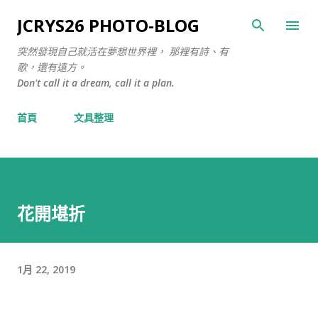
跳至主要內容
JCRYS26 PHOTO-BLOG
突然發現自己就活在夢想世界裡， 那裡有詩、有
歌，還有遠方。
Don't call it a dream, call it a plan.
首頁
文具整理
花開堪折
1月 22, 2019