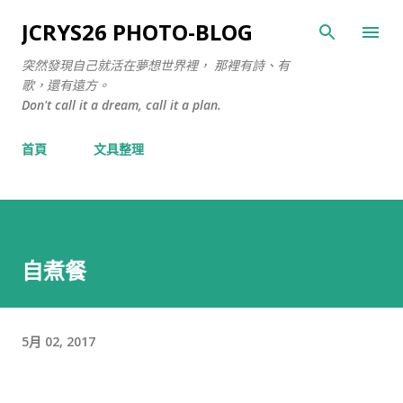
跳至主要內容
JCRYS26 PHOTO-BLOG
突然發現自己就活在夢想世界裡， 那裡有詩、有
歌，還有遠方。
Don't call it a dream, call it a plan.
首頁
文具整理
自煮餐
5月 02, 2017