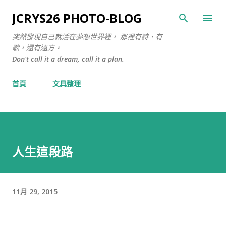
跳至主要內容
JCRYS26 PHOTO-BLOG
突然發現自己就活在夢想世界裡， 那裡有詩、有
歌，還有遠方。
Don't call it a dream, call it a plan.
首頁
文具整理
人生這段路
11月 29, 2015