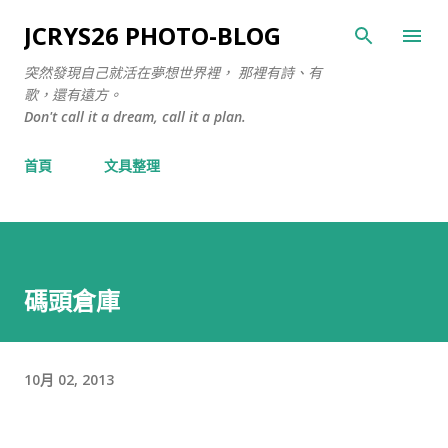
跳至主要內容
JCRYS26 PHOTO-BLOG
突然發現自己就活在夢想世界裡， 那裡有詩、有
歌，還有遠方。
Don't call it a dream, call it a plan.
首頁
文具整理
碼頭倉庫
10月 02, 2013