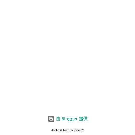
由 Blogger 提供
Photo & text by jcrys26