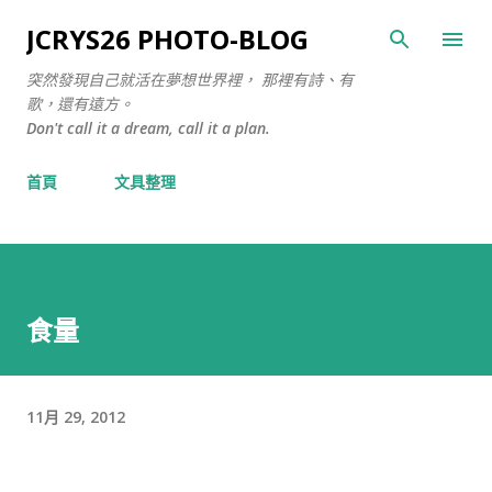
跳至主要內容
JCRYS26 PHOTO-BLOG
突然發現自己就活在夢想世界裡， 那裡有詩、有
歌，還有遠方。
Don't call it a dream, call it a plan.
首頁
文具整理
食量
11月 29, 2012