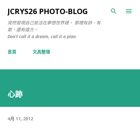
跳至主要內容
JCRYS26 PHOTO-BLOG
突然發現自己就活在夢想世界裡， 那裡有詩、有
歌，還有遠方。
Don't call it a dream, call it a plan.
首頁
文具整理
心跡
4月 11, 2012